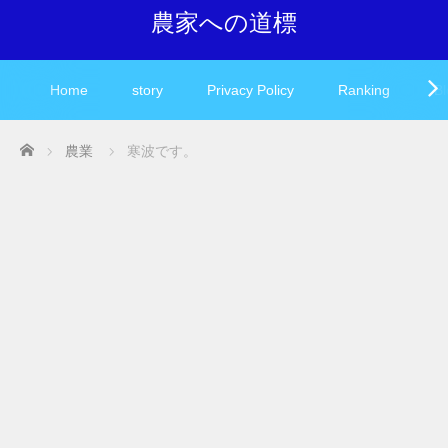
農家への道標
Home
story
Privacy Policy
Ranking
Bl
Home
農業
寒波です。