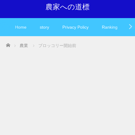
農家への道標
Home
story
Privacy Policy
Ranking
Bl
Home
農業
ブロッコリー開始前