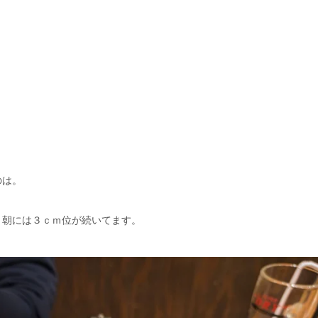
のは。
、朝には３ｃｍ位が続いてます。