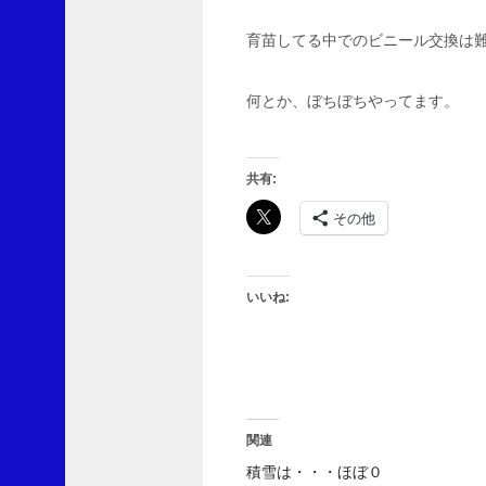
翔
太
育苗してる中でのビニール交換は
郎
よ
り
何とか、ぼちぼちやってます。
雨
は
共有:
ど
こ
その他
へ
行
っ
た
いいね:
に
L
v
1
0
0
関連
よ
り
積雪は・・・ほぼ０