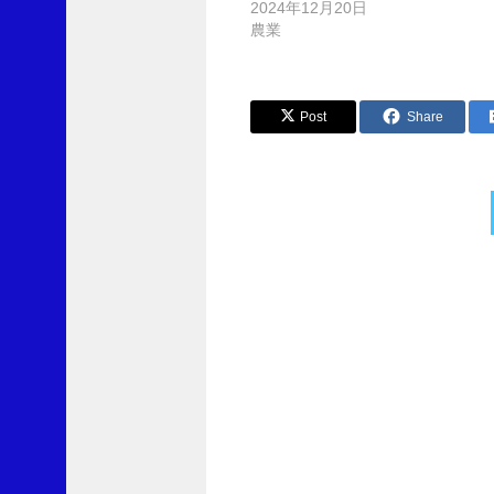
2024年12月20日
農業
ブ
ロ
Post
Share
グ
を
メ
ー
Post
ル
で
navigation
購
読
メ
ー
ル
ア
ド
レ
ス
を
記