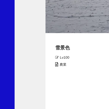
最
近
の
コ
メ
雪景色
ン
ト
Lv100
劇
農業
薬
指
定
の
除
草
剤
ク
ロ