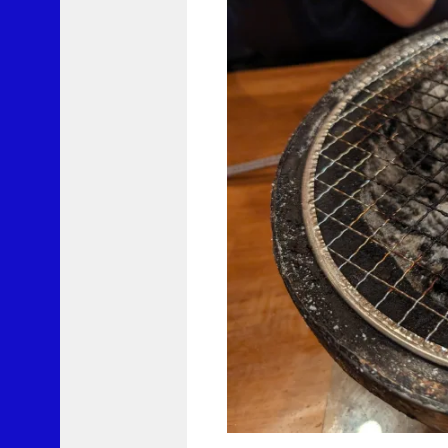
ロ
レ
ー
ト
S
に
y
o
u
3
よ
り
果
て
し
な
い
ブ
ロ
ッ
コ
リ