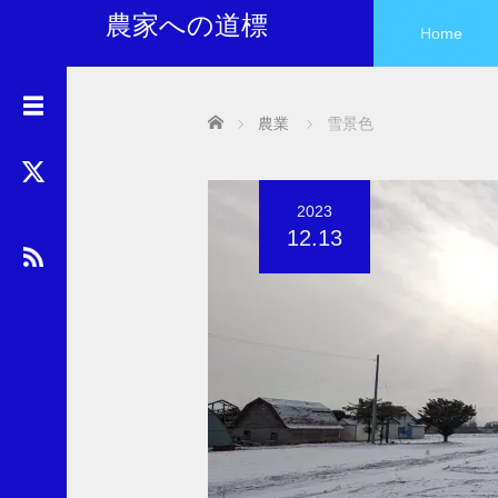
農家への道標
Home
ア
Home
農業
雪景色
ー
カ
イ
ブ
2023
12.13
カ
テ
ゴ
リ
ー