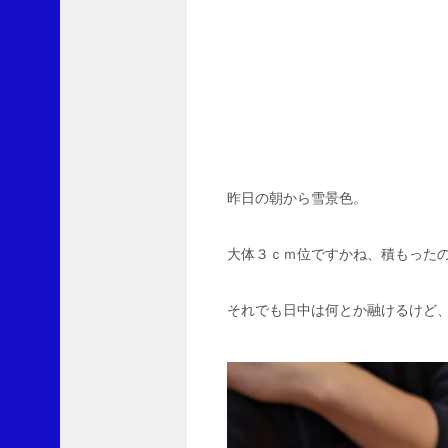
レ
ー
ト
S
に
L
v
1
0
0
昨日の朝から雪景色。
よ
り
大体３ｃｍ位ですかね、積もった
劇
薬
それでも日中は何とか融けるけど
指
定
の
除
草
剤
ク