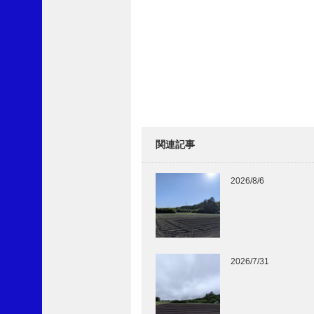
入
し
て
購
読
す
れ
ば
、
更
関連記事
新
を
メ
2026/8/6
ー
ル
で
受
信
で
2026/7/31
き
ま
す