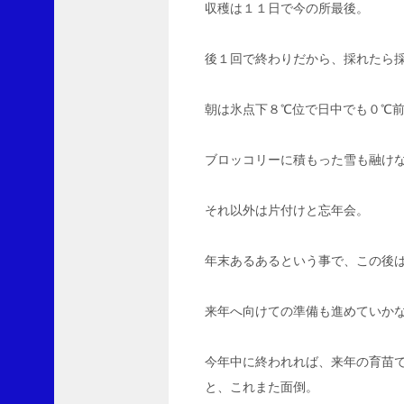
収穫は１１日で今の所最後。
ー
に
L
後１回で終わりだから、採れたら
v
1
0
朝は氷点下８℃位で日中でも０℃
0
よ
ブロッコリーに積もった雪も融け
り
果
それ以外は片付けと忘年会。
て
し
な
年末あるあるという事で、この後
い
ブ
ロ
来年へ向けての準備も進めていか
ッ
コ
リ
今年中に終われれば、来年の育苗
ー
と、これまた面倒。
に