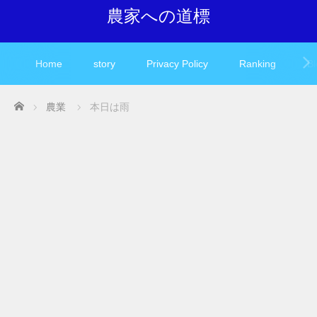
農家への道標
Home
story
Privacy Policy
Ranking
Bl
Home
農業
本日は雨