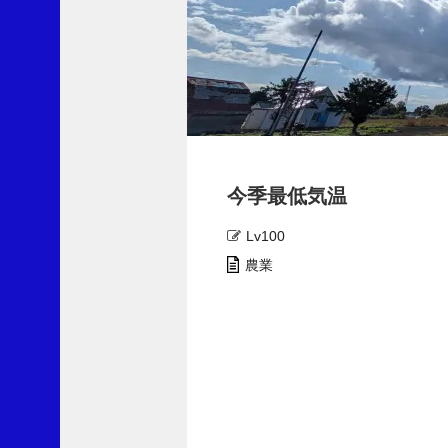
最
近
の
コ
メ
今季最低気温
ン
ト
Lv100
劇
農業
薬
指
定
の
除
草
剤
ク
ロ