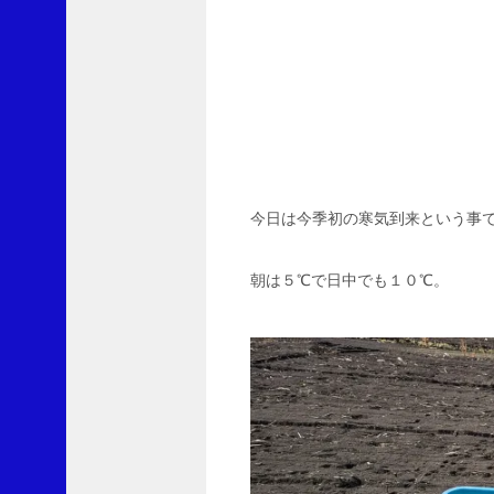
レ
ー
ト
S
に
L
v
1
0
0
今日は今季初の寒気到来という事
よ
り
朝は５℃で日中でも１０℃。
劇
薬
指
定
の
除
草
剤
ク