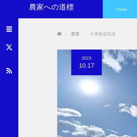
農家への道標
Home
ア
Home
農業
今季最低気温
ー
カ
イ
ブ
2023
10.17
カ
テ
ゴ
リ
ー