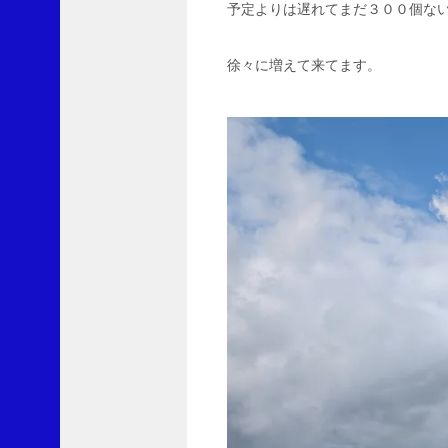
予定よりは遅れてまだ３００個な
ー
に
L
徐々に増えて来てます。
v
1
0
0
よ
り
果
て
し
な
い
ブ
ロ
ッ
コ
リ
ー
に