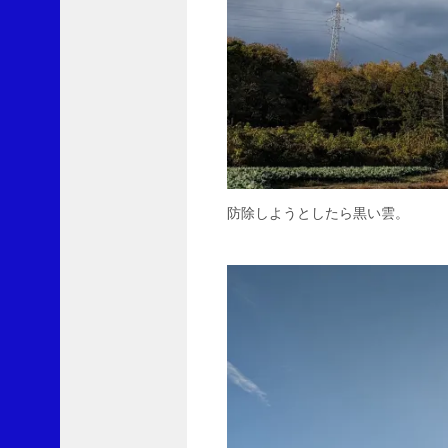
翔
太
郎
よ
り
雨
は
ど
こ
へ
防除しようとしたら黒い雲。
行
っ
た
に
L
v
1
0
0
よ
り