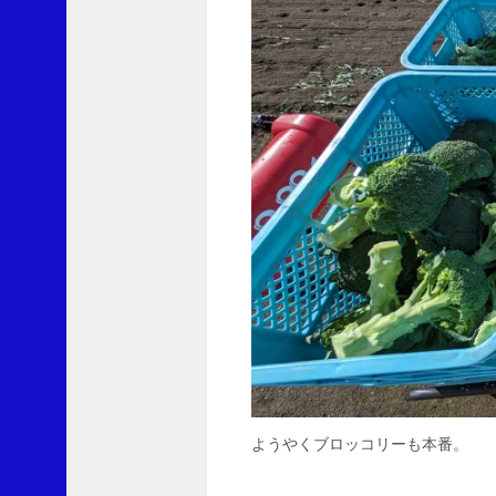
ロ
レ
ー
ト
S
に
y
o
u
3
よ
り
果
て
し
な
い
ブ
ロ
ようやくブロッコリーも本番。
ッ
コ
リ