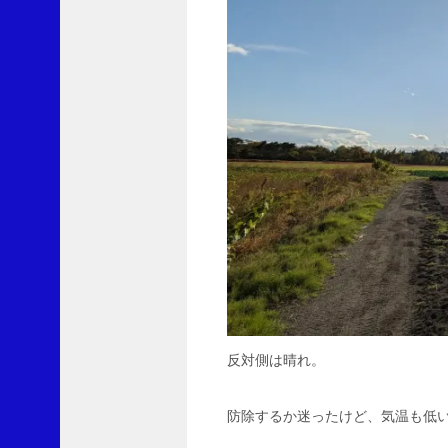
ブ
ロ
グ
を
メ
ー
ル
で
購
読
メ
ー
ル
ア
反対側は晴れ。
ド
レ
ス
防除するか迷ったけど、気温も低
を
記