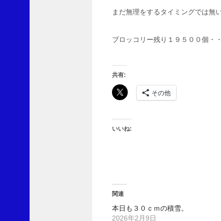
入
まだ無理をするタイミングでは無
し
て
購
ブロッコリー残り１９５００個・
読
す
れ
ば
共有:
、
その他
更
新
を
メ
いいね:
ー
ル
で
受
信
で
き
関連
ま
本日も３０ｃｍの積雪。
す
2026年2月9日