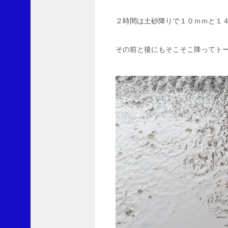
２時間は土砂降りで１０ｍｍと１
ブ
その前と後にもそこそこ降ってト
ロ
グ
を
メ
ー
ル
で
購
読
メ
ー
ル
ア
ド
レ
ス
を
記