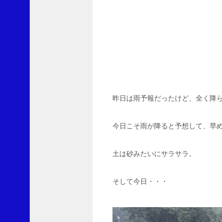
レ
ー
ト
S
に
L
v
1
0
0
昨日は雨予報だったけど、全く降
よ
り
今日こそ雨が降ると予想して、早
劇
薬
土は砂みたいにサラサラ。
指
定
の
そして今日・・・
除
草
剤
ク