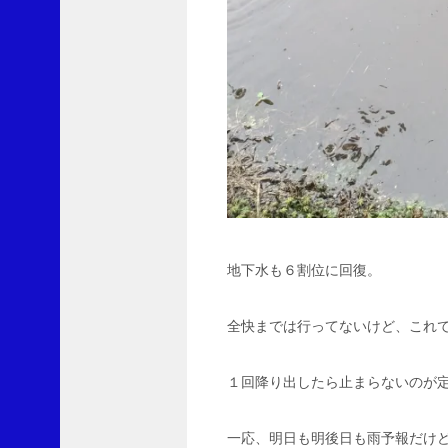
入
し
て
購
読
す
れ
ば
、
更
新
を
メ
地下水も６割位に回復。
ー
ル
で
全快までは行ってないけど、これ
受
信
で
１回降り出したら止まらないのが
き
ま
す
一応、明日も明後日も雨予報だけ