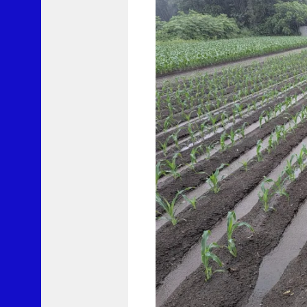
ロ
レ
ー
ト
S
に
y
o
u
3
よ
り
果
て
し
な
い
ブ
ロ
ッ
コ
リ