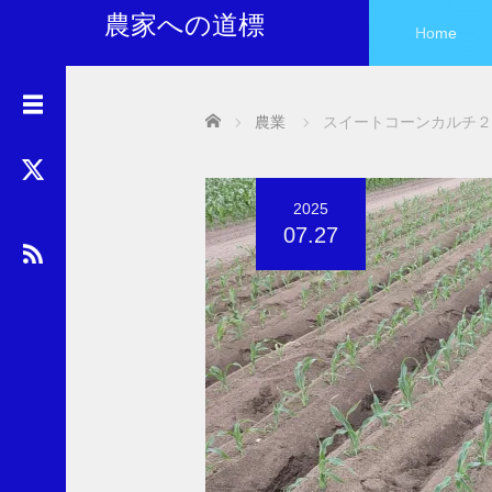
農家への道標
Home
ア
Home
農業
スイートコーンカルチ２
ー
カ
イ
ブ
2025
07.27
カ
テ
ゴ
リ
ー