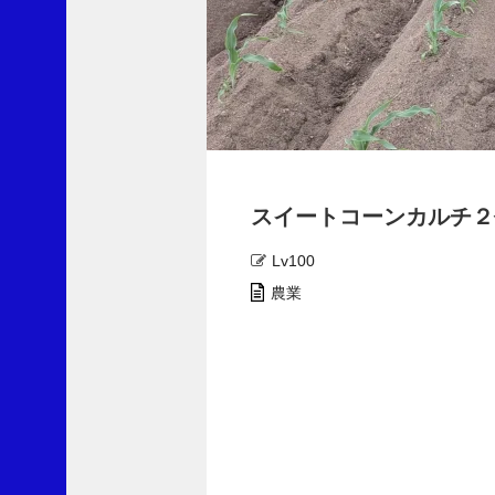
最
近
の
コ
メ
スイートコーンカルチ２
ン
ト
Lv100
劇
農業
薬
指
定
の
除
草
剤
ク
ロ