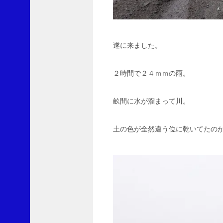
ー
に
L
v
遂に来ました。
1
0
0
２時間で２４ｍｍの雨。
よ
り
畝間に水が溜まって川。
果
て
し
土の色が全然違う位に乾いてたの
な
い
ブ
ロ
ッ
コ
リ
ー
に