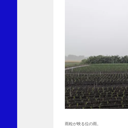
翔
太
郎
よ
り
雨
は
ど
こ
へ
行
っ
た
に
L
v
1
0
0
よ
り
雨粒が映る位の雨。