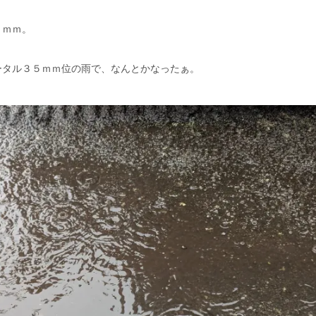
４ｍｍ。
ータル３５ｍｍ位の雨で、なんとかなったぁ。